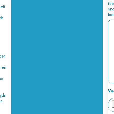
(Ee
elt
ond
toe
ok
per
p en
en
Vo
ijds
en