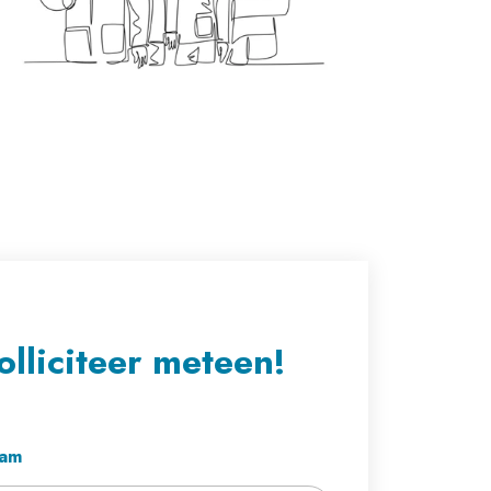
olliciteer meteen!
am