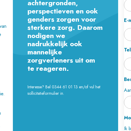
achtergronden,
perspectieven en ook
genders zorgen voor
E-m
sterkere zorg. Daarom
 van
nodigen we
e
nadrukkelijk ook
Te
mannelijke
zorgverleners uit om
te reageren.
Be
Interesse? Bel 0344 61 01 13 en/of vul het
Aan
ie.
sollicitatieformulier in.
n
Mo
n
Ik 