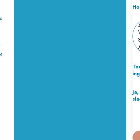
Ho
s.
r
t
To
in
Ja,
sla