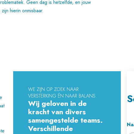
roblematiek. Geen dag is hetzelfde, en jouw
ijn hierin onmisbaar.
WE ZIJN OP ZOEK NAAR
S
VERSTERKING ÉN NAAR BALANS.
e
Wij geloven in de
aat
kracht van divers
samengestelde teams.
Na
Verschillende
pte