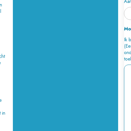
Aan
an
l
Mo
Ik 
(Ee
ond
cht
toe
e
e
 in