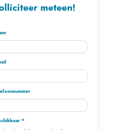
olliciteer meteen!
am
ail
lefoonnummer
schikbaar
*