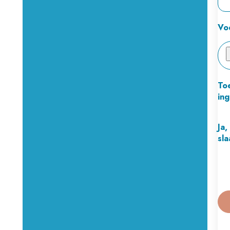
Vo
To
in
Ja,
sla