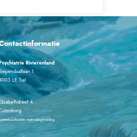
Contactinformatie
Psychiatrie Rivierenland
Siependaallaan 1
4003 LE Tiel
Elisabethdreef 4
Culemborg
Spreekuurlocatie woensdagmiddag