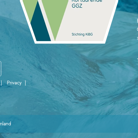
n
|
Privacy
|
enland