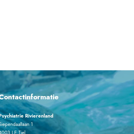
Contactinformatie
Psychiatrie Rivierenland
Siependaallaan 1
4003 LE Tiel