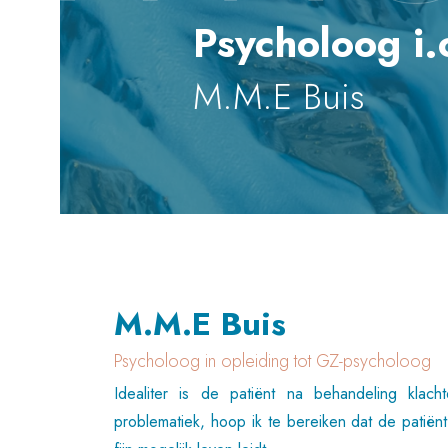
Psycholoog i.
M.M.E Buis
M.M.E Buis
Psycholoog in opleiding tot GZ-psycholoog
Idealiter is de patiënt na behandeling klach
problematiek, hoop ik te bereiken dat de patië