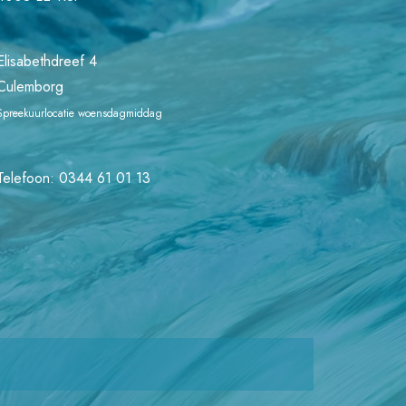
Elisabethdreef 4
Culemborg
Spreekuurlocatie woensdagmiddag
Telefoon:
0344 61 01 13