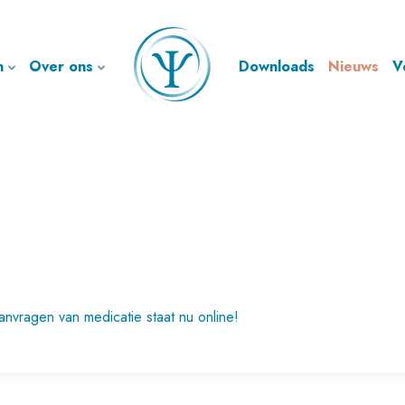
n
Over ons
Downloads
Nieuws
V
anvragen van medicatie staat nu online!